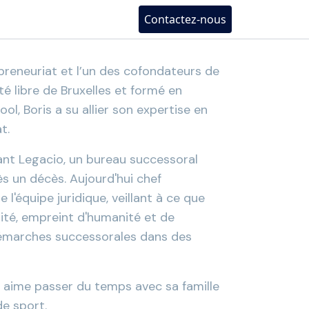
Contactez-nous
preneuriat et l’un des cofondateurs de
té libre de Bruxelles et formé en
l, Boris a su allier son expertise en
t.
éant Legacio, un bureau successoral
s un décès. Aujourd'hui chef
 l'équipe juridique, veillant à ce que
lité, empreint d'humanité et de
 démarches successorales dans des
l aime passer du temps avec sa famille
de sport.