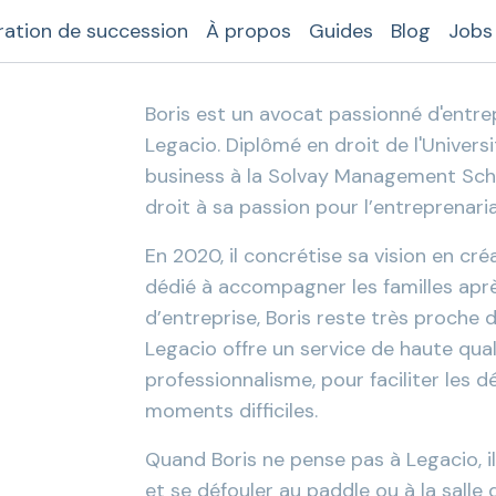
ration de succession
À propos
Guides
Blog
Jobs
Boris est un avocat passionné d'entre
Legacio. Diplômé en droit de l'Universi
business à la Solvay Management Schoo
droit à sa passion pour l’entreprenaria
En 2020, il concrétise sa vision en cr
dédié à accompagner les familles aprè
d’entreprise, Boris reste très proche de
Legacio offre un service de haute qua
professionnalisme, pour faciliter les
moments difficiles.
Quand Boris ne pense pas à Legacio, i
et se défouler au paddle ou à la salle 