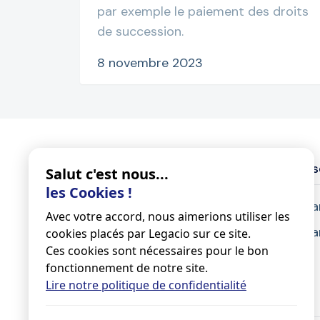
par exemple le paiement des droits
de succession.
8 novembre 2023
Legacio
Nos s
Salut c'est nous...
les Cookies !
À propos
Test
Avec votre accord, nous aimerions utiliser les
Jobs
Décla
cookies placés par Legacio sur ce site.
Ces cookies sont nécessaires pour le bon
Guides
fonctionnement de notre site.
Blog
Lire notre politique de confidentialité