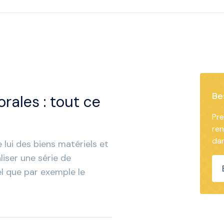
Be
ales : tout ce
Pre
re
dan
 lui des biens matériels et
aliser une série de
el que par exemple le